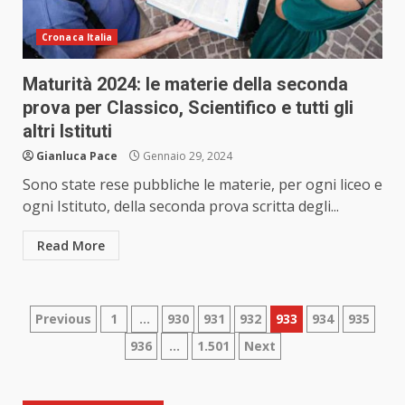
Cronaca Italia
Maturità 2024: le materie della seconda
prova per Classico, Scientifico e tutti gli
altri Istituti
Gianluca Pace
Gennaio 29, 2024
Sono state rese pubbliche le materie, per ogni liceo e
ogni Istituto, della seconda prova scritta degli...
Read More
Paginazione
Previous
1
…
930
931
932
933
934
935
936
…
1.501
Next
degli
articoli