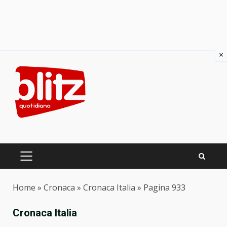
×
Skip
to
content
PRIMARY
MENU
Home
»
Cronaca
»
Cronaca Italia
»
Pagina 933
Cronaca Italia