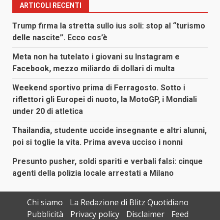
ARTICOLI RECENTI
Trump firma la stretta sullo ius soli: stop al “turismo
delle nascite”. Ecco cos’è
Meta non ha tutelato i giovani su Instagram e
Facebook, mezzo miliardo di dollari di multa
Weekend sportivo prima di Ferragosto. Sotto i
riflettori gli Europei di nuoto, la MotoGP, i Mondiali
under 20 di atletica
Thailandia, studente uccide insegnante e altri alunni,
poi si toglie la vita. Prima aveva ucciso i nonni
Presunto pusher, soldi spariti e verbali falsi: cinque
agenti della polizia locale arrestati a Milano
Chi siamo
La Redazione di Blitz Quotidiano
Pubblicità
Privacy policy
Disclaimer
Feed