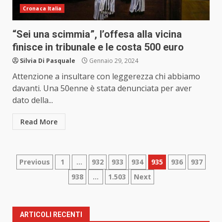
Cronaca Italia
“Sei una scimmia”, l’offesa alla vicina
finisce in tribunale e le costa 500 euro
Silvia Di Pasquale
Gennaio 29, 2024
Attenzione a insultare con leggerezza chi abbiamo
davanti. Una 50enne è stata denunciata per aver
dato della...
Read More
Paginazione
Previous
1
…
932
933
934
935
936
937
938
…
1.503
Next
degli
articoli
ARTICOLI RECENTI