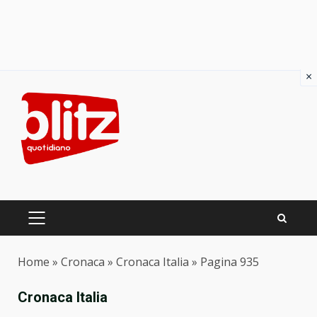
×
Skip
to
content
PRIMARY
MENU
Home
»
Cronaca
»
Cronaca Italia
»
Pagina 935
Cronaca Italia