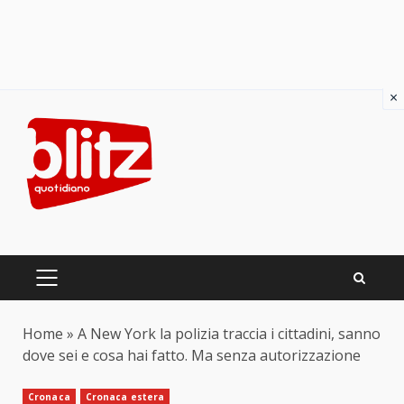
×
Skip
to
content
PRIMARY
MENU
Home
»
A New York la polizia traccia i cittadini, sanno
dove sei e cosa hai fatto. Ma senza autorizzazione
Cronaca
Cronaca estera