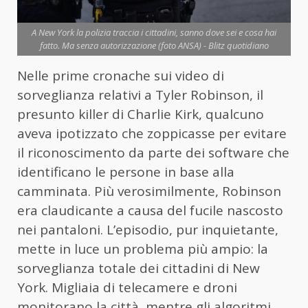
A New York la polizia traccia i cittadini, sanno dove sei e cosa hai
fatto. Ma senza autorizzazione (foto ANSA) - Blitz quotidiano
Nelle prime cronache sui video di
sorveglianza relativi a Tyler Robinson, il
presunto killer di Charlie Kirk, qualcuno
aveva ipotizzato che zoppicasse per evitare
il riconoscimento da parte dei software che
identificano le persone in base alla
camminata. Più verosimilmente, Robinson
era claudicante a causa del fucile nascosto
nei pantaloni. L’episodio, pur inquietante,
mette in luce un problema più ampio: la
sorveglianza totale dei cittadini di New
York. Migliaia di telecamere e droni
monitorano la città, mentre gli algoritmi