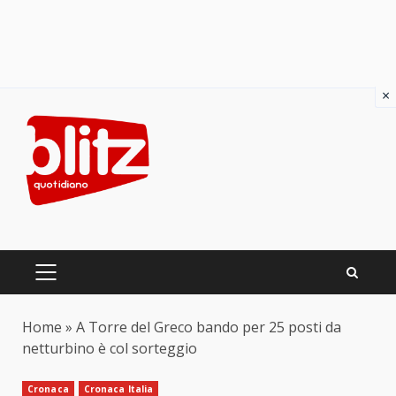
×
Skip
to
content
PRIMARY
MENU
Home
»
A Torre del Greco bando per 25 posti da
netturbino è col sorteggio
Cronaca
Cronaca Italia