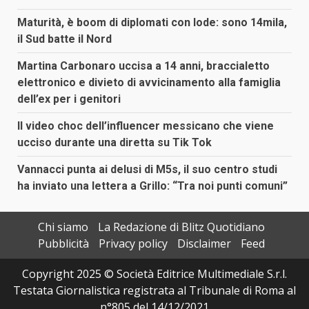
Maturità, è boom di diplomati con lode: sono 14mila,
il Sud batte il Nord
Martina Carbonaro uccisa a 14 anni, braccialetto
elettronico e divieto di avvicinamento alla famiglia
dell’ex per i genitori
Il video choc dell’influencer messicano che viene
ucciso durante una diretta su Tik Tok
Vannacci punta ai delusi di M5s, il suo centro studi
ha inviato una lettera a Grillo: “Tra noi punti comuni”
Chi siamo
La Redazione di Blitz Quotidiano
Pubblicità
Privacy policy
Disclaimer
Feed
Copyright 2025 © Società Editrice Multimediale S.r.l.
Testata Giornalistica registrata al Tribunale di Roma al
n°805 del 14/12/2021