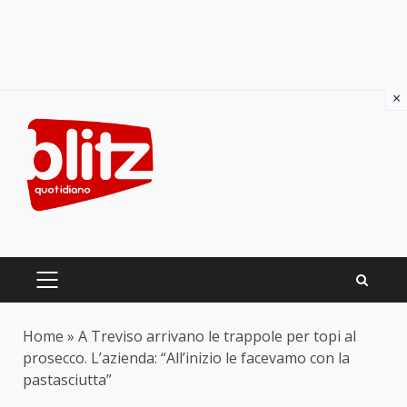
×
Skip
to
content
PRIMARY
MENU
Home
»
A Treviso arrivano le trappole per topi al
prosecco. L’azienda: “All’inizio le facevamo con la
pastasciutta”