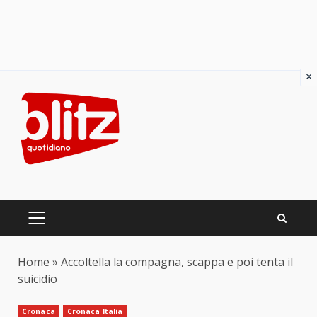
×
Skip
to
content
PRIMARY
MENU
Home
»
Accoltella la compagna, scappa e poi tenta il
suicidio
Cronaca
Cronaca Italia