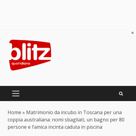
×
Skip
to
content
PRIMARY
MENU
Home
»
Matrimonio da incubo in Toscana per una
coppia australiana: nomi sbagliati, un bagno per 80
persone e l’amica incinta caduta in piscina