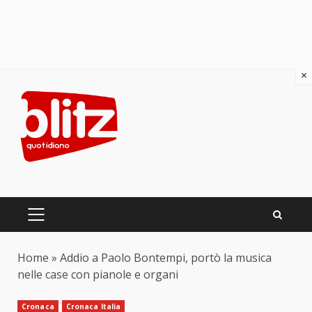
×
Skip
to
content
PRIMARY
MENU
Home
»
Addio a Paolo Bontempi, portò la musica
nelle case con pianole e organi
Cronaca
Cronaca Italia