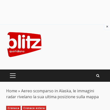
×
Skip
to
content
PRIMARY
MENU
Home
»
Aereo scomparso in Alaska, le immagini
radar rivelano la sua ultima posizione sulla mappa
Cronaca
Cronaca estera