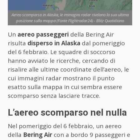
Aereo scomparso in Alaska, le immagini radar rivelano la sua ultima
posizione sulla mappa (Fonte Flightradar24) - Blitz Quotidiano
Un
aereo passeggeri
della Bering Air
risulta
disperso in Alaska
dal pomeriggio
del 6 febbraio. Le squadre di soccorso
hanno avviato le ricerche, cercando di
risalire alle ultime coordinate dell’aereo, le
cui immagini radar mostrano il punto
esatto sulla mappa in cui sembra essere
scomparso senza lasciare tracce.
L’aereo scomparso nel nulla
Nel pomeriggio del 6 febbraio, un aereo
della
Bering Air
con a bordo 9 passeggeri e