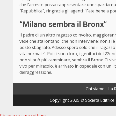
che l’arresto possa rappresentare uno spartiacque 
“Repubblica”, ringrazia gli agenti: “Fate bene a por
“Milano sembra il Bronx”
Il padre di un altro ragazzo coinvolto, maggiorenne,
vede che sta lontano, che non interviene: non si è 
posto sbagliato. Adesso spero solo che il ragazzo f
vita normale”. Poi ci sono loro, i genitori del 22e
non si può più camminare, sembra il Bronx. Ci vivo 
vivo per miracolo, è arrivato in ospedale con un lit
dell’aggressione.
Chi siamo
La 
Copyright 2025 © Società Editrice 
Change privacy settings