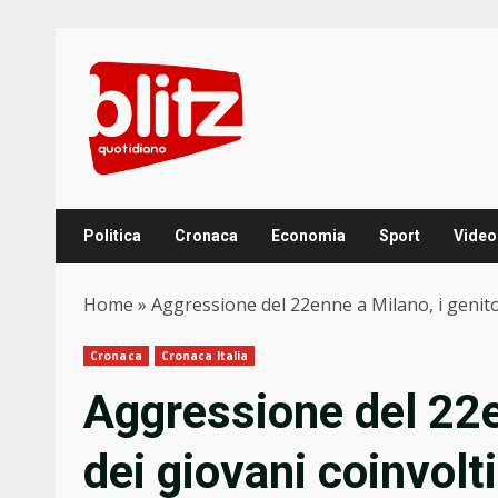
Skip
to
content
Politica
Cronaca
Economia
Sport
Video
Home
»
Aggressione del 22enne a Milano, i genitori
Cronaca
Cronaca Italia
Aggressione del 22en
dei giovani coinvolti