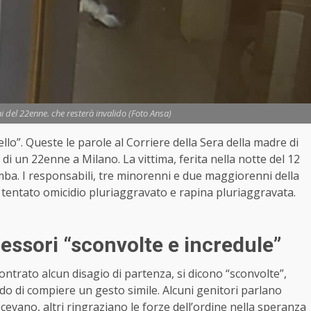
i del 22enne. che resterà invalido (Foto Ansa)
llo”. Queste le parole al Corriere della Sera della madre di
 di un 22enne a Milano. La vittima, ferita nella notte del 12
ba. I responsabili, tre minorenni e due maggiorenni della
i tentato omicidio pluriaggravato e rapina pluriaggravata.
ressori “sconvolte e incredule”
contrato alcun disagio di partenza, si dicono “sconvolte”,
grado di compiere un gesto simile. Alcuni genitori parlano
cevano, altri ringraziano le forze dell’ordine nella speranza