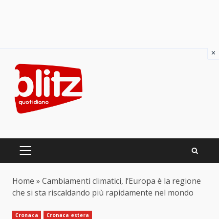
×
Skip
to
content
PRIMARY
MENU
Home
»
Cambiamenti climatici, l’Europa è la regione
che si sta riscaldando più rapidamente nel mondo
Cronaca
Cronaca estera