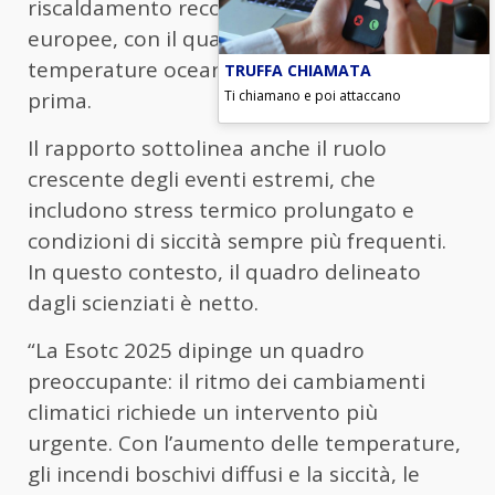
riscaldamento record delle acque marine
europee, con il quarto anno consecutivo di
temperature oceaniche mai registrate
TRUFFA CHIAMATA
prima.
Ti chiamano e poi attaccano
Il rapporto sottolinea anche il ruolo
crescente degli eventi estremi, che
includono stress termico prolungato e
condizioni di siccità sempre più frequenti.
In questo contesto, il quadro delineato
dagli scienziati è netto.
“La Esotc 2025 dipinge un quadro
preoccupante: il ritmo dei cambiamenti
climatici richiede un intervento più
urgente. Con l’aumento delle temperature,
gli incendi boschivi diffusi e la siccità, le