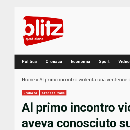
Skip
to
content
Politica
Cronaca
Economia
Sport
Video
Home
»
Al primo incontro violenta una ventenne c
Cronaca
Cronaca Italia
Al primo incontro v
aveva conosciuto sui