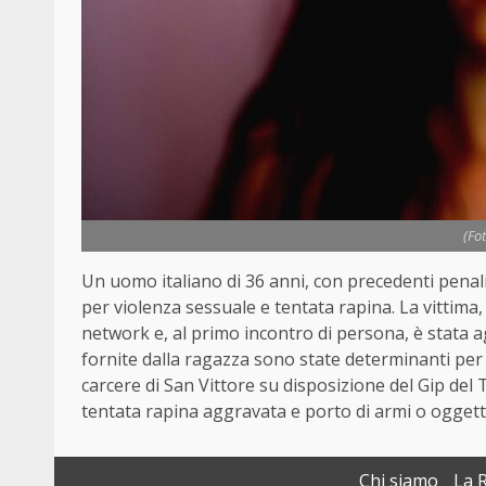
(Fo
Un uomo italiano di 36 anni, con precedenti penali,
per violenza sessuale e tentata rapina. La vittima
network e, al primo incontro di persona, è stata a
fornite dalla ragazza sono state determinanti per l
carcere di San Vittore su disposizione del Gip del
tentata rapina aggravata e porto di armi o oggetti
Chi siamo
La 