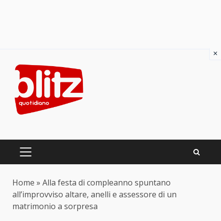
×
Skip
to
content
PRIMARY
MENU
Home
»
Alla festa di compleanno spuntano
all’improvviso altare, anelli e assessore di un
matrimonio a sorpresa