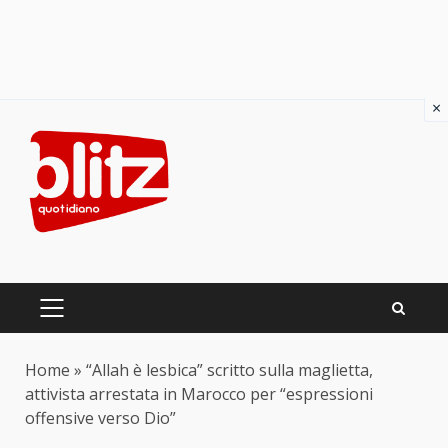
×
Skip
to
content
PRIMARY
MENU
Home
»
“Allah è lesbica” scritto sulla maglietta,
attivista arrestata in Marocco per “espressioni
offensive verso Dio”