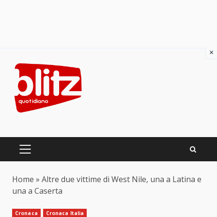
×
Skip
to
content
PRIMARY
MENU
Home
»
Altre due vittime di West Nile, una a Latina e
una a Caserta
Cronaca
Cronaca Italia