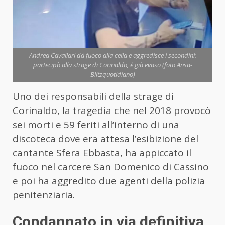
Andrea Cavallari dà fuoco alla cella e aggredisce i secondini:
partecipò alla strage di Corinaldo, è già evaso (foto Ansa-
Blitzquotidiano)
Uno dei responsabili della strage di
Corinaldo, la tragedia che nel 2018 provocò
sei morti e 59 feriti all’interno di una
discoteca dove era attesa l’esibizione del
cantante Sfera Ebbasta, ha appiccato il
fuoco nel carcere San Domenico di Cassino
e poi ha aggredito due agenti della polizia
penitenziaria.
Condannato in via definitiva