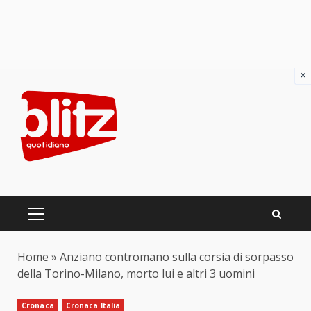
×
Skip
to
content
PRIMARY
MENU
Home
»
Anziano contromano sulla corsia di sorpasso
della Torino-Milano, morto lui e altri 3 uomini
Cronaca
Cronaca Italia