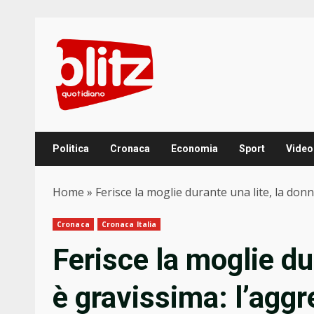
Skip
to
content
Politica
Cronaca
Economia
Sport
Video
Home
»
Ferisce la moglie durante una lite, la donn
Cronaca
Cronaca Italia
Ferisce la moglie du
è gravissima: l’aggr