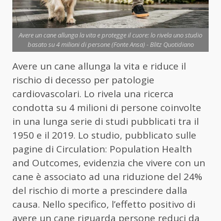
Avere un cane allunga la vita e protegge il cuore: lo rivela uno studio
basato su 4 milioni di persone (Fonte Ansa) - Blitz Quotidiano
Avere un cane allunga la vita e riduce il
rischio di decesso per patologie
cardiovascolari. Lo rivela una ricerca
condotta su 4 milioni di persone coinvolte
in una lunga serie di studi pubblicati tra il
1950 e il 2019. Lo studio, pubblicato sulle
pagine di Circulation: Population Health
and Outcomes, evidenzia che vivere con un
cane è associato ad una riduzione del 24%
del rischio di morte a prescindere dalla
causa. Nello specifico, l’effetto positivo di
avere un cane riguarda persone reduci da