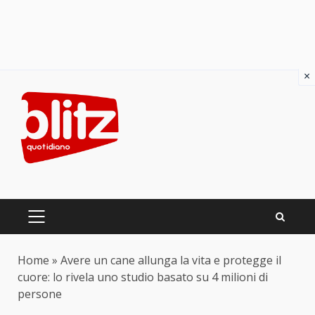
×
Skip
to
content
PRIMARY
MENU
Home
»
Avere un cane allunga la vita e protegge il
cuore: lo rivela uno studio basato su 4 milioni di
persone