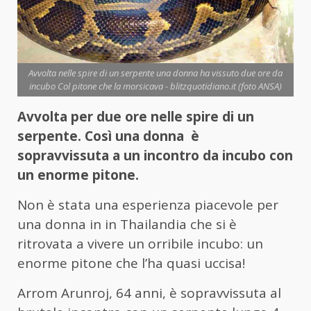
Avvolta nelle spire di un serpente una donna ha vissuto due ore da
incubo Col pitone che la morsicava - blitzquotidiano.it (foto ANSA)
Avvolta per due ore nelle spire di un
serpente. Così una donna è
sopravvissuta a un incontro da incubo con
un enorme pitone.
Non è stata una esperienza piacevole per
una donna in in Thailandia che si è
ritrovata a vivere un orribile incubo: un
enorme pitone che l’ha quasi uccisa!
Arrom Arunroj, 64 anni, è sopravvissuta al