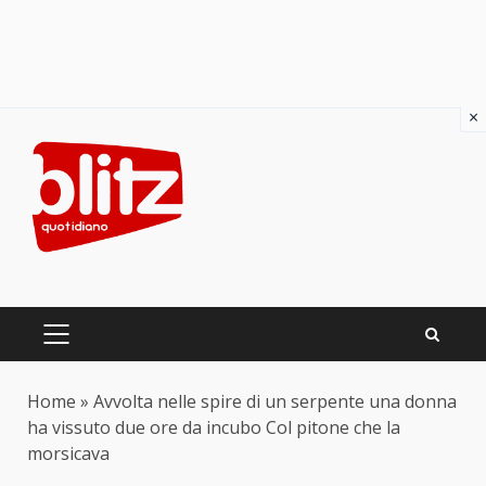
×
Skip
to
content
PRIMARY
MENU
Home
»
Avvolta nelle spire di un serpente una donna
ha vissuto due ore da incubo Col pitone che la
morsicava