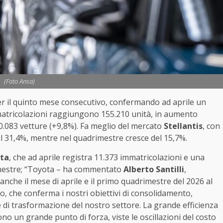
(Foto Ansa)
per il quinto mese consecutivo, confermando ad aprile un
mmatricolazioni raggiungono 155.210 unità, in aumento
40.083 vetture (+9,8%). Fa meglio del mercato
Stellantis
, con
al 31,4%, mentre nel quadrimestre cresce del 15,7%.
ta
, che ad aprile registra 11.373 immatricolazioni e una
imestre; “Toyota – ha commentato
Alberto Santilli
,
anche il mese di aprile e il primo quadrimestre del 2026 al
o, che conferma i nostri obiettivi di consolidamento,
 di trasformazione del nostro settore. La grande efficienza
cono un grande punto di forza, viste le oscillazioni del costo