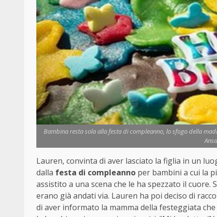
Bambina resta sola alla festa di compleanno, lo sfogo della madr
Ansa
Lauren, convinta di aver lasciato la figlia in un lu
dalla
festa di compleanno
per bambini a cui la pi
assistito a una scena che le ha spezzato il cuore. Su
erano già andati via. Lauren ha poi deciso di racc
di aver informato la mamma della festeggiata che 