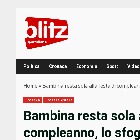
Skip
to
content
Politica
Cronaca
Economia
Sport
Video
Home
»
Bambina resta sola alla festa di complean
Cronaca
Cronaca estera
Bambina resta sola a
compleanno, lo sfog