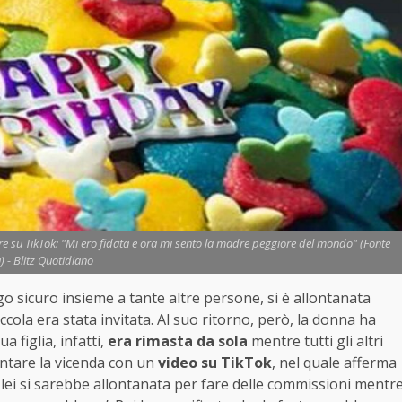
e su TikTok: "Mi ero fidata e ora mi sento la madre peggiore del mondo" (Fonte
) - Blitz Quotidiano
ogo sicuro insieme a tante altre persone, si è allontanata
ccola era stata invitata. Al suo ritorno, però, la donna ha
a figlia, infatti,
era rimasta da sola
mentre tutti gli altri
ontare la vicenda con un
video su TikTok
, nel quale afferma
lei si sarebbe allontanata per fare delle commissioni mentr