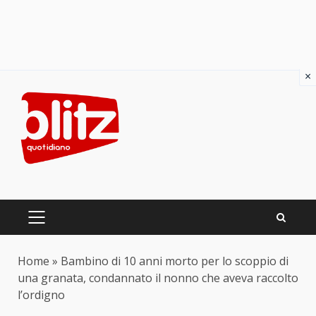
×
Skip
to
content
PRIMARY
MENU
Home
»
Bambino di 10 anni morto per lo scoppio di
una granata, condannato il nonno che aveva raccolto
l’ordigno