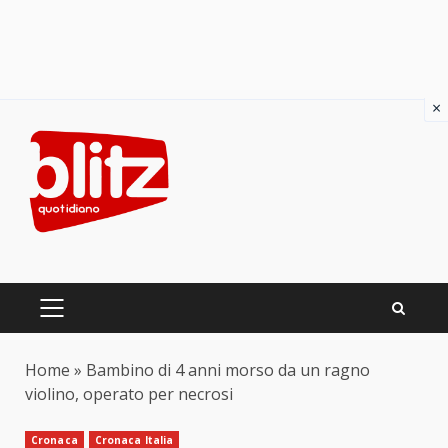
×
Skip
to
content
PRIMARY
MENU
Home
»
Bambino di 4 anni morso da un ragno
violino, operato per necrosi
Cronaca
Cronaca Italia