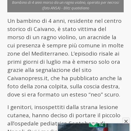
Bambino di 4 anni morso da un ragno violino, operato per necrosi
(foto ANSA) - Blitz quotidiano
Un bambino di 4 anni, residente nel centro
storico di Caivano, è stato vittima del
morso di un ragno violino, un aracnide la
cui presenza è sempre più comune in molte
zone del Mediterraneo. L’episodio risale ai
primi giorni di luglio ma è emerso solo ora
grazie alla segnalazione del sito
Caivanopress.it, che ha pubblicato anche la
foto della zona colpita, sulla coscia destra,
dove si era formato un esteso “neo” scuro.
I genitori, insospettiti dalla strana lesione
cutanea, hanno deciso di portare il piccolo
all’ospedale pediatrico Santobono di