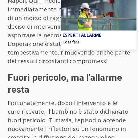
Napoli. Qui i medici hanno
immediatamente riconosciuto i segni tipici
di un morso di ragno violino e hanno
deciso di intervenire chirurgicamente per
asportare la necrosi formatasi.
ESPERTI ALLARME
Cosa fare
L’operazione è stata eseguita
tempestivamente, rimuovendo anche parte
dei tessuti circostanti compromessi.
Fuori pericolo, ma l’allarme
resta
Fortunatamente, dopo l’intervento e le
cure ricevute, il bambino è stato dichiarato
fuori pericolo. Tuttavia, l’episodio accende
nuovamente i riflettori su un fenomeno in
crescita: la diffusione del
ragno violino