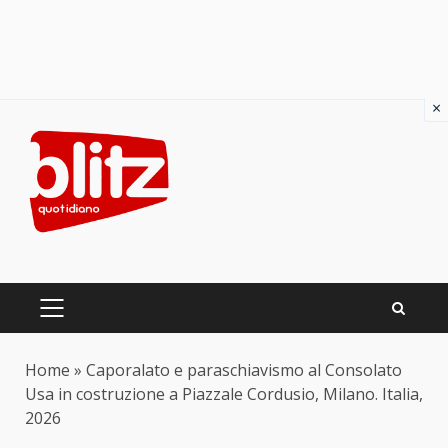
×
Skip
to
content
PRIMARY
MENU
Home
»
Caporalato e paraschiavismo al Consolato
Usa in costruzione a Piazzale Cordusio, Milano. Italia,
2026