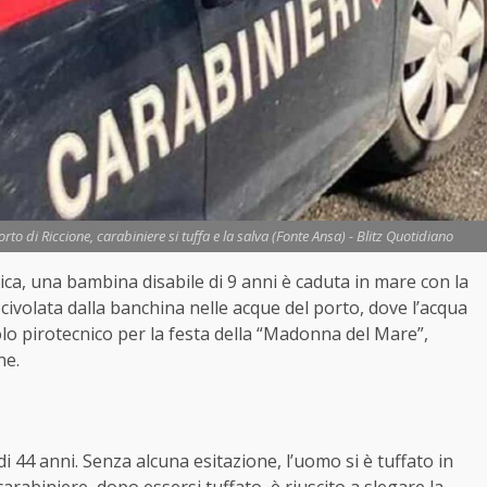
to di Riccione, carabiniere si tuffa e la salva (Fonte Ansa) - Blitz Quotidiano
ica, una bambina disabile di 9 anni è caduta in mare con la
civolata dalla banchina nelle acque del porto, dove l’acqua
lo pirotecnico per la festa della “Madonna del Mare”,
ne.
di 44 anni. Senza alcuna esitazione, l’uomo si è tuffato in