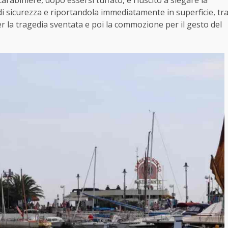
arabiniere, dopo essersi tuffato, è riuscito a slegare la
di sicurezza e riportandola immediatamente in superficie, tr
r la tragedia sventata e poi la commozione per il gesto del