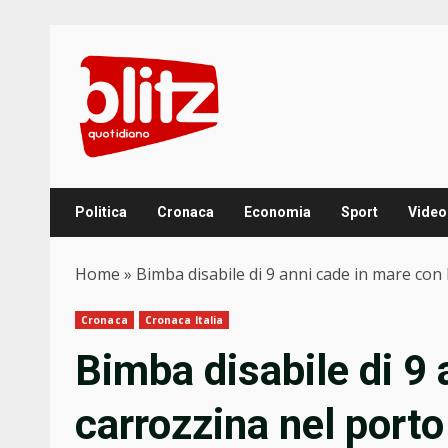
Skip
to
content
Politica
Cronaca
Economia
Sport
Video
Home
»
Bimba disabile di 9 anni cade in mare con l
Cronaca
Cronaca Italia
Bimba disabile di 9 
carrozzina nel porto