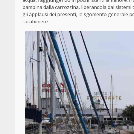
acqua, raggiungendo in pochi istanti la minore. Il c
bambina dalla carrozzina, liberandola dai sistemi 
gli applausi dei presenti, lo sgomento generale pe
carabiniere.