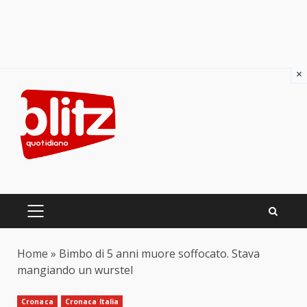
×
Skip
to
content
PRIMARY
MENU
Home
»
Bimbo di 5 anni muore soffocato. Stava
mangiando un wurstel
Cronaca
Cronaca Italia