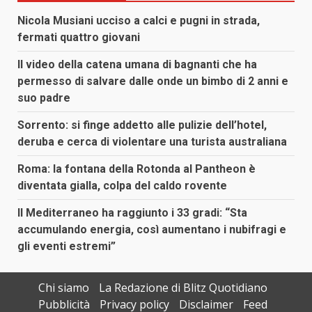
Nicola Musiani ucciso a calci e pugni in strada,
fermati quattro giovani
Il video della catena umana di bagnanti che ha
permesso di salvare dalle onde un bimbo di 2 anni e
suo padre
Sorrento: si finge addetto alle pulizie dell’hotel,
deruba e cerca di violentare una turista australiana
Roma: la fontana della Rotonda al Pantheon è
diventata gialla, colpa del caldo rovente
Il Mediterraneo ha raggiunto i 33 gradi: “Sta
accumulando energia, così aumentano i nubifragi e
gli eventi estremi”
Chi siamo
La Redazione di Blitz Quotidiano
Pubblicità
Privacy policy
Disclaimer
Feed