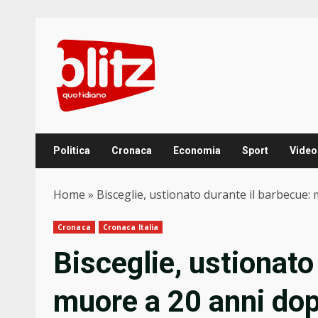
Skip
to
content
Politica
Cronaca
Economia
Sport
Video
Home
»
Bisceglie, ustionato durante il barbecue:
Cronaca
Cronaca Italia
Bisceglie, ustionato
muore a 20 anni dop