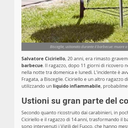
Bisceglie, ustionato durante il barbecue: muore a
Salvatore Ciciriello
, 20 anni, era rimasto gravem
barbecue
. Il ragazzo, dopo 11 giorni di ricovero 
nella notte tra domenica e lunedì. L’incidente è avv
Fragata, a Bisceglie. Ciciriello e un altro ragazzo 
utilizzando un
liquido infiammabile
, probabilmen
Ustioni su gran parte del c
Secondo quanto ricostruito dai carabinieri, in poch
Ciciriello e il ragazzo di 14 anni, trasformando il b
sono intervenuti i Vigili del Fuoco, che hanno me