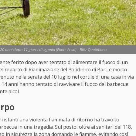
 20 anni dopo 11 giorni di agonia (Fonte Ansa) - Blitz Quotidiano
ente ferito dopo aver tentato di alimentare il fuoco di un
nel reparto di Rianimazione del Policlinico di Bari, è morto
enuto nella serata del 10 luglio nel cortile di una casa in via
di 14 anni hanno tentato di ravvivare il fuoco del barbecue
te alcol.
orpo
i istanti una violenta fiammata di ritorno ha travolto
arbecue in una tragedia. Sul posto, oltre ai sanitari del 118,
sso in sicurezza la zona domando le fiamme, evitando così