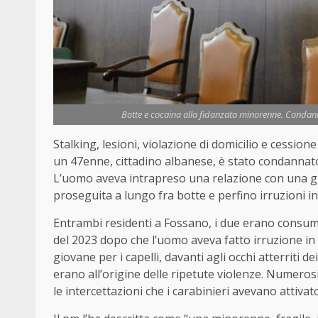
Botte e cocaina alla fidanzata minorenne. Condann
Stalking, lesioni, violazione di domicilio e cessio
un
47enne
, cittadino albanese, è stato condannato
L’uomo aveva intrapreso una relazione con una gio
proseguita a lungo fra botte e perfino irruzioni i
Entrambi residenti a Fossano, i due erano consumat
del 2023 dopo che l’
uomo
aveva fatto irruzione in 
giovane per i capelli, davanti agli occhi atterriti de
erano all’origine delle ripetute violenze. Numerosi 
le intercettazioni che i carabinieri avevano attivat