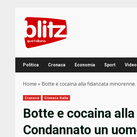
Skip
to
content
Politica
Cronaca
Economia
Sport
Video
Home
»
Botte e cocaina alla fidanzata minorenne
Cronaca
Cronaca Italia
Botte e cocaina all
Condannato un uomo