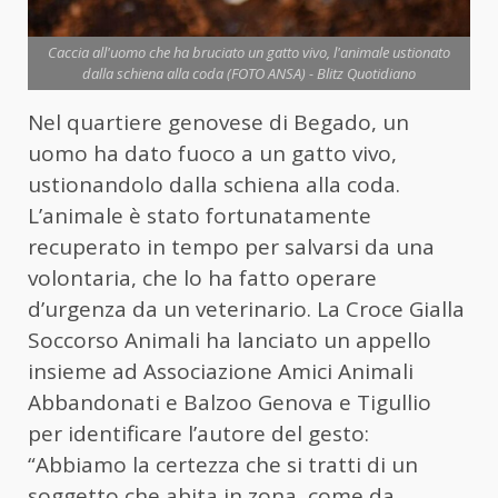
Caccia all'uomo che ha bruciato un gatto vivo, l'animale ustionato
dalla schiena alla coda (FOTO ANSA) - Blitz Quotidiano
Nel quartiere genovese di Begado, un
uomo ha dato fuoco a un gatto vivo,
ustionandolo dalla schiena alla coda.
L’animale è stato fortunatamente
recuperato in tempo per salvarsi da una
volontaria, che lo ha fatto operare
d’urgenza da un veterinario. La Croce Gialla
Soccorso Animali ha lanciato un appello
insieme ad Associazione Amici Animali
Abbandonati e Balzoo Genova e Tigullio
per identificare l’autore del gesto:
“Abbiamo la certezza che si tratti di un
soggetto che abita in zona, come da