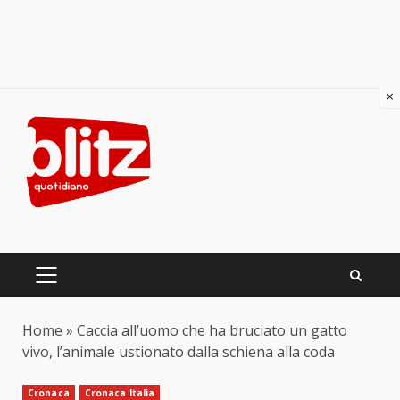
×
Skip
to
content
PRIMARY
MENU
Home
»
Caccia all’uomo che ha bruciato un gatto
vivo, l’animale ustionato dalla schiena alla coda
Cronaca
Cronaca Italia