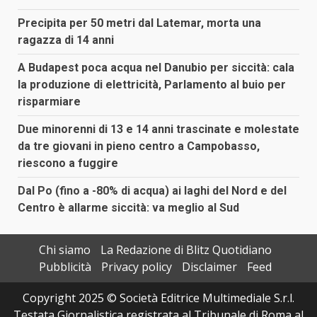
Precipita per 50 metri dal Latemar, morta una
ragazza di 14 anni
A Budapest poca acqua nel Danubio per siccità: cala
la produzione di elettricità, Parlamento al buio per
risparmiare
Due minorenni di 13 e 14 anni trascinate e molestate
da tre giovani in pieno centro a Campobasso,
riescono a fuggire
Dal Po (fino a -80% di acqua) ai laghi del Nord e del
Centro è allarme siccità: va meglio al Sud
Chi siamo
La Redazione di Blitz Quotidiano
Pubblicità
Privacy policy
Disclaimer
Feed
Copyright 2025 © Società Editrice Multimediale S.r.l.
Testata Giornalistica registrata al Tribunale di Roma al