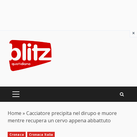
×
Skip
to
content
PRIMARY
MENU
Home
»
Cacciatore precipita nel dirupo e muore
mentre recupera un cervo appena abbattuto
Cronaca
Cronaca Italia