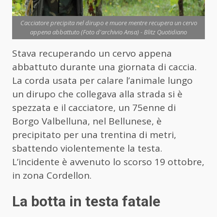
Cacciatore precipita nel dirupo e muore mentre recupera un cervo
appena abbattuto (Foto d'archivio Ansa) - Blitz Quotidiano
Stava recuperando un cervo appena
abbattuto durante una giornata di caccia.
La corda usata per calare l’animale lungo
un dirupo che collegava alla strada si è
spezzata e il cacciatore, un 75enne di
Borgo Valbelluna, nel Bellunese, è
precipitato per una trentina di metri,
sbattendo violentemente la testa.
L’incidente è avvenuto lo scorso 19 ottobre,
in zona Cordellon.
La botta in testa fatale