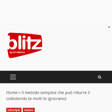
×
Skip
to
content
PRIMARY
MENU
Home
»
Il metodo semplice che può ridurre il
colesterolo (e molti lo ignorano)
Lifestyle
Salute