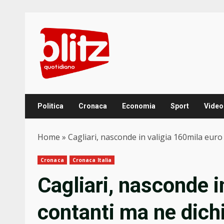
Skip
to
content
Politica
Cronaca
Economia
Sport
Video
Home
»
Cagliari, nasconde in valigia 160mila euro
Cronaca
Cronaca Italia
Cagliari, nasconde i
contanti ma ne dichi