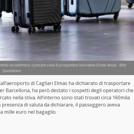
 titolo accademico: a pesare sono le prospettive lavorative (Fonte Ansa) - Blitz
Quotidiano
all’aeroporto di Cagliari Elmas ha dichiarato di trasportare
er Barcellona, ha però destato i sospetti degli operatori che
cato nella stiva. All’interno sono stati trovati circa 160mila
a presenza di valuta da dichiarare, il passeggero aveva
ca mille euro nel bagaglio.