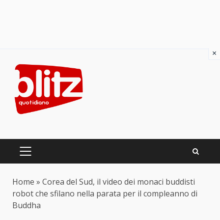
×
Skip
to
content
PRIMARY
MENU
Home
»
Corea del Sud, il video dei monaci buddisti
robot che sfilano nella parata per il compleanno di
Buddha