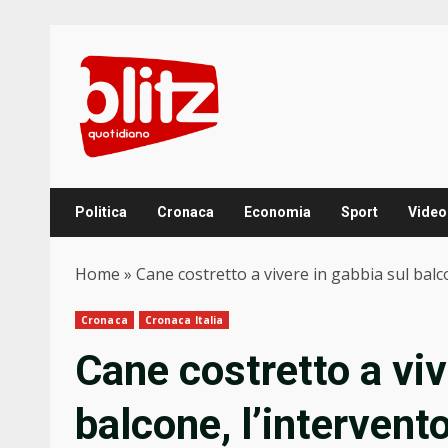
Skip
to
content
Politica
Cronaca
Economia
Sport
Video
Home
»
Cane costretto a vivere in gabbia sul balc
Cronaca
Cronaca Italia
Cane costretto a viv
balcone, l’intervent