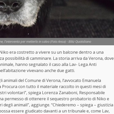
, l'intervento per metterlo in salvo (Foto Ansa) - Blitz Quotidiano
ne Niko era costretto a vivere su un balcone dentro a una
enza possibilità di camminare. La storia arriva da Verona, dove
’animale, hanno segnalato il caso alla Lav- Lega Anti
ll’abitazione vivevano anche due gatti.
degli animali del Comune di Verona, l’avvocato Emanuela
 Procura con tutto il materiale raccolto in questi mesi di
ostri volontari”, spiega Lorenza Zanaboni, Responsabile
 ha permesso di ottenere il sequestro probatorio di Niko e
ri degli animali”, aggiunge. “Chiederemo – spiega – giustizia
possa essere giudicato davanti a un tribunale e, come Lav,