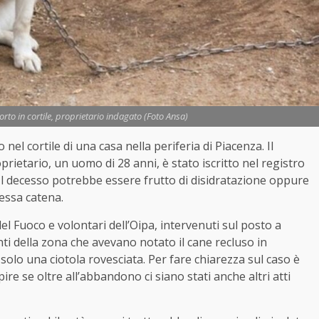
rto in cortile, proprietario indagato (Foto Ansa)
el cortile di una casa nella periferia di Piacenza. Il
oprietario, un uomo di 28 anni, è stato iscritto nel registro
i. Il decesso potrebbe essere frutto di disidratazione oppure
essa catena.
i del Fuoco e volontari dell’Oipa, intervenuti sul posto a
nti della zona che avevano notato il cane recluso in
i solo una ciotola rovesciata. Per fare chiarezza sul caso è
re se oltre all’abbandono ci siano stati anche altri atti