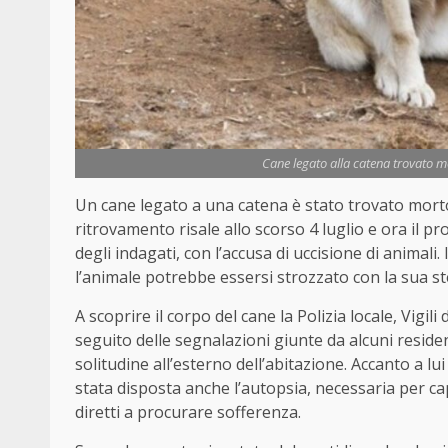
Cane legato alla catena trovato mo
Un cane legato a una catena è stato trovato morto n
ritrovamento risale allo scorso 4 luglio e ora il pr
degli indagati, con l’accusa di uccisione di animal
l’animale potrebbe essersi strozzato con la sua st
A scoprire il corpo del cane la Polizia locale, Vigil
seguito delle segnalazioni giunte da alcuni reside
solitudine all’esterno dell’abitazione. Accanto a lu
stata disposta anche l’autopsia, necessaria per capi
diretti a procurare sofferenza.