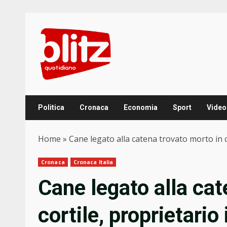
Skip
to
content
Politica
Cronaca
Economia
Sport
Video
Home
»
Cane legato alla catena trovato morto in c
Cronaca
Cronaca Italia
Cane legato alla cat
cortile, proprietario