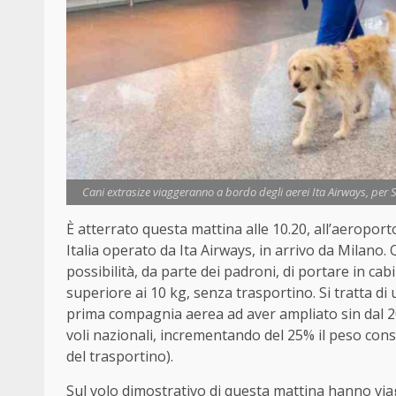
Cani extrasize viaggeranno a bordo degli aerei Ita Airways, per Sa
È atterrato questa mattina alle 10.20, all’aeroport
Italia operato da Ita Airways, in arrivo da Milano.
possibilità, da parte dei padroni, di portare in ca
superiore ai 10 kg, senza trasportino. Si tratta di
prima compagnia aerea ad aver ampliato sin dal 20
voli nazionali, incrementando del 25% il peso conse
del trasportino).
Sul volo dimostrativo di questa mattina hanno via