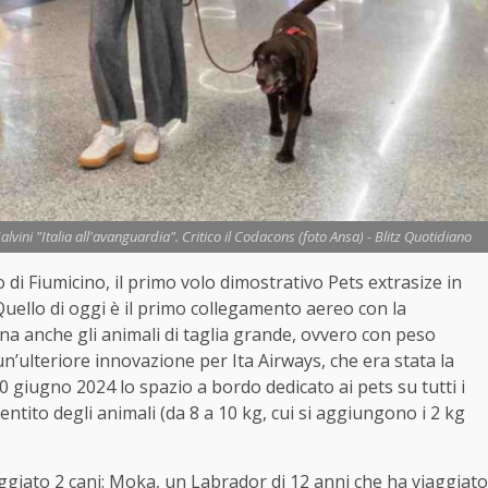
lvini "Italia all'avanguardia". Critico il Codacons (foto Ansa) - Blitz Quotidiano
o di Fiumicino, il primo volo dimostrativo Pets extrasize in
 Quello di oggi è il primo collegamento aereo con la
bina anche gli animali di taglia grande, ovvero con peso
 un’ulteriore innovazione per Ita Airways, che era stata la
 giugno 2024 lo spazio a bordo dedicato ai pets su tutti i
ntito degli animali (da 8 a 10 kg, cui si aggiungono i 2 kg
ggiato 2 cani: Moka, un Labrador di 12 anni che ha viaggiato