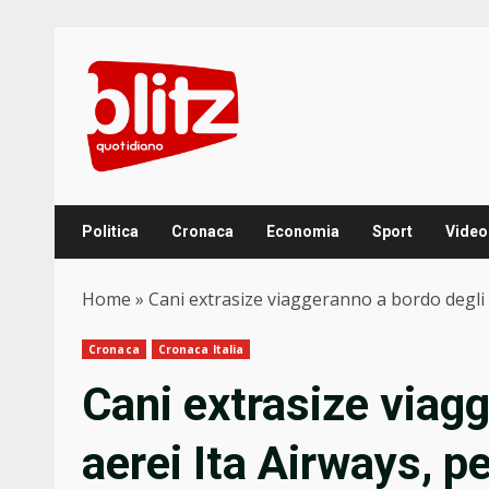
Skip
to
content
Politica
Cronaca
Economia
Sport
Video
Home
»
Cani extrasize viaggeranno a bordo degli ae
Cronaca
Cronaca Italia
Cani extrasize viag
aerei Ita Airways, pe