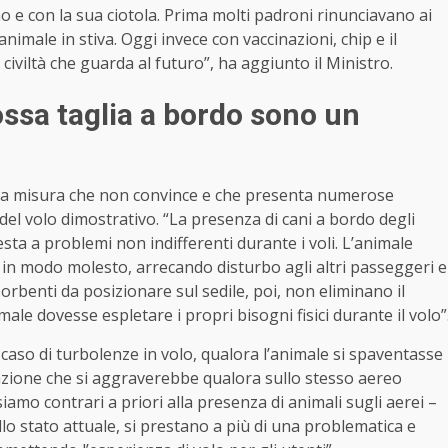
ino e con la sua ciotola. Prima molti padroni rinunciavano ai
animale in stiva. Oggi invece con vaccinazioni, chip e il
viltà che guarda al futuro”, ha aggiunto il Ministro.
rossa taglia a bordo sono un
 una misura che non convince e che presenta numerose
del volo dimostrativo. “La presenza di cani a bordo degli
resta a problemi non indifferenti durante i voli. L’animale
in modo molesto, arrecando disturbo agli altri passeggeri e
orbenti da posizionare sul sedile, poi, non eliminano il
male dovesse espletare i propri bisogni fisici durante il volo”
caso di turbolenze in volo, qualora l’animale si spaventasse
azione che si aggraverebbe qualora sullo stesso aereo
siamo contrari a priori alla presenza di animali sugli aerei –
llo stato attuale, si prestano a più di una problematica e