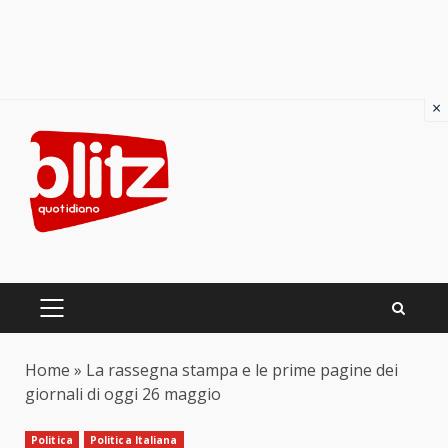
×
Skip
to
content
PRIMARY
MENU
Home
»
La rassegna stampa e le prime pagine dei
giornali di oggi 26 maggio
Politica
Politica Italiana