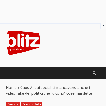
×
Skip
to
content
PRIMARY
MENU
Home
»
Caos AI sui social, ci mancavano anche i
video fake dei politici che “dicono” cose mai dette
Cronaca
Cronaca Italia