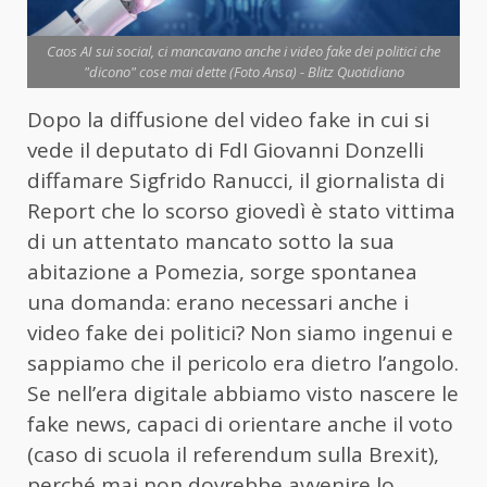
Caos AI sui social, ci mancavano anche i video fake dei politici che
"dicono" cose mai dette (Foto Ansa) - Blitz Quotidiano
Dopo la diffusione del video fake in cui si
vede il deputato di FdI Giovanni Donzelli
diffamare Sigfrido Ranucci, il giornalista di
Report che lo scorso giovedì è stato vittima
di un attentato mancato sotto la sua
abitazione a Pomezia, sorge spontanea
una domanda: erano necessari anche i
video fake dei politici? Non siamo ingenui e
sappiamo che il pericolo era dietro l’angolo.
Se nell’era digitale abbiamo visto nascere le
fake news, capaci di orientare anche il voto
(caso di scuola il referendum sulla Brexit),
perché mai non dovrebbe avvenire lo