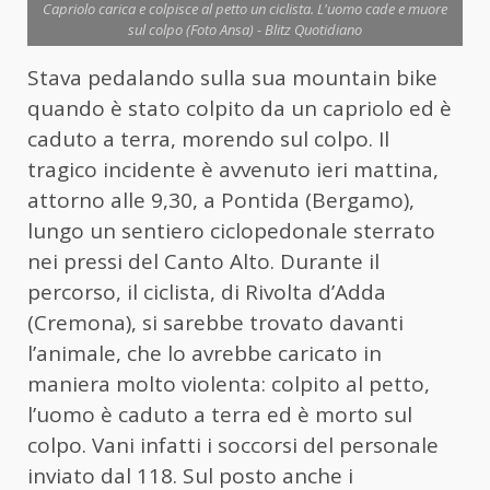
Capriolo carica e colpisce al petto un ciclista. L'uomo cade e muore
sul colpo (Foto Ansa) - Blitz Quotidiano
Stava pedalando sulla sua mountain bike
quando è stato colpito da un
capriolo
ed è
caduto a terra, morendo sul colpo. Il
tragico incidente è avvenuto ieri mattina,
attorno alle 9,30, a Pontida (Bergamo),
lungo un sentiero ciclopedonale sterrato
nei pressi del Canto Alto. Durante il
percorso, il ciclista, di Rivolta d’Adda
(Cremona), si sarebbe trovato davanti
l’animale, che lo avrebbe caricato in
maniera molto violenta: colpito al petto,
l’uomo è caduto a terra ed è morto sul
colpo. Vani infatti i soccorsi del personale
inviato dal 118. Sul posto anche i