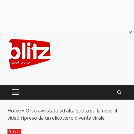
×
Skip
to
content
PRIMARY
MENU
Home
»
Orso avvistato ad alta quota sulla neve: il
video ripreso da un elicottero diventa virale
Video