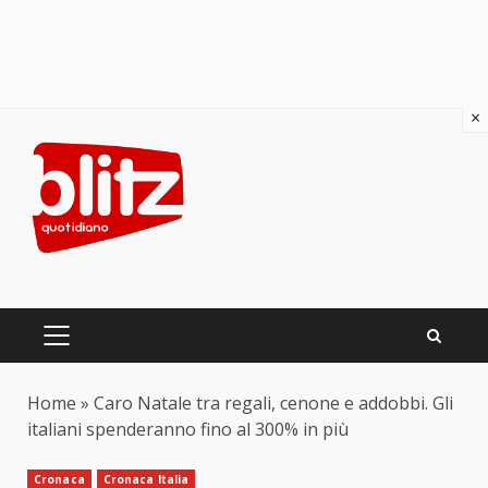
×
Skip
to
content
PRIMARY
MENU
Home
»
Caro Natale tra regali, cenone e addobbi. Gli
italiani spenderanno fino al 300% in più
Cronaca
Cronaca Italia