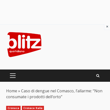
×
Skip
to
content
PRIMARY
MENU
Home
»
Caso di dengue nel Comasco, l’allarme: “Non
consumate i prodotti dell’orto”
Cronaca
Cronaca Italia