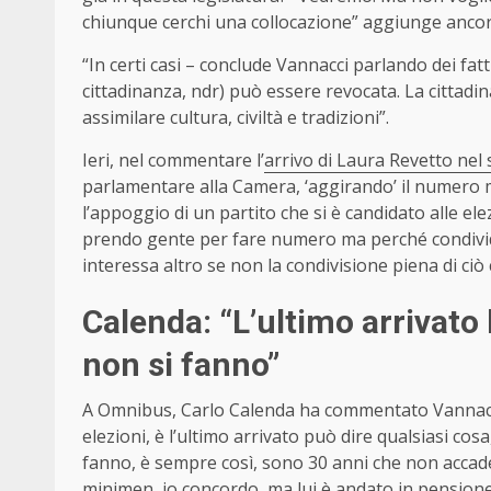
chiunque cerchi una collocazione” aggiunge ancor
“In certi casi – conclude
Vannacci
parlando dei fatti
cittadinanza, ndr) può essere revocata. La cittadi
assimilare cultura, civiltà e tradizioni”.
Ieri, nel commentare l’
arrivo di Laura Revetto nel 
parlamentare alla Camera, ‘aggirando’ il numero 
l’appoggio di un partito che si è candidato alle el
prendo gente per fare numero ma perché condivide
interessa altro se non la condivisione piena di ci
Calenda: “L’ultimo arrivato 
non si fanno”
A Omnibus, Carlo Calenda ha commentato Vannacci
elezioni, è l’ultimo arrivato può dire qualsiasi cos
fanno, è sempre così, sono 30 anni che non accade
minimen, io concordo, ma lui è andato in pensione