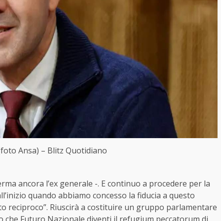
foto Ansa) – Blitz Quotidiano
rma ancora l’ex generale -. E continuo a procedere per la
ll’inizio quando abbiamo concesso la fiducia a questo
to reciproco”. Riuscirà a costituire un gruppo parlamentare
o che Futuro Nazionale diventi il refugium peccatorum di