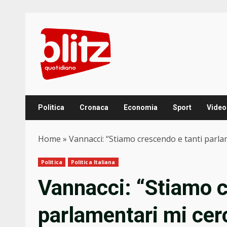
Skip
to
content
Politica
Cronaca
Economia
Sport
Video
Home
»
Vannacci: “Stiamo crescendo e tanti par
Politica
Politica Italiana
Vannacci: “Stiamo c
parlamentari mi ce