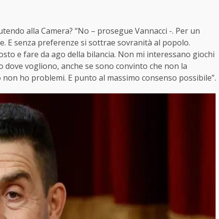
iscutendo alla Camera? “No – prosegue
Vannacci
-. Per un
ze. E senza preferenze si sottrae sovranità al popolo.
to e fare da ago della bilancia. Non mi interessano giochi
so dove vogliono, anche se sono convinto che non la
 non ho problemi. E punto al massimo consenso possibile”.