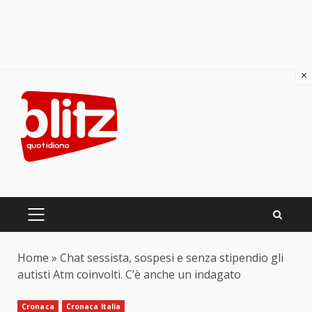
×
Skip
to
content
PRIMARY
MENU
Home
»
Chat sessista, sospesi e senza stipendio gli
autisti Atm coinvolti. C’è anche un indagato
Cronaca
Cronaca Italia