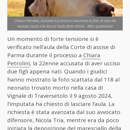
Chiara Petrolini, durante il processo mostrano la foto di uno dei
neonati morti e lei lascia l'aula (foto ANSA) - Blitz quotidiano
Un momento di forte tensione si è
verificato nell’aula della Corte di assise di
Parma durante il processo a
Chiara
Petrolini
, la 22enne accusata di aver ucciso
due figli appena nati. Quando i giudici
hanno mostrato la foto scattata dal 118 al
neonato trovato morto nella casa di
Vignale di Traversetolo il 9 agosto 2024,
l’imputata ha chiesto di lasciare l’aula. La
richiesta è stata avanzata dal suo avvocato
difensore, Nicola Tria, mentre era da poco
iniziata la deposizione del maresciallo della