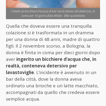
Chiede un bicchiere d’acqua al bar ma le danno del detersivo, in
coma per 10 giorni (foto ANSA) - Blitz quotidiano
Quella che doveva essere una tranquilla
colazione si è trasformata in un dramma
per una donna di 48 anni, madre di quattro
figli. Il 2 novembre scorso, a Bologna, la
donna è finita in coma per dieci giorni dopo
aver
ingerito un bicchiere d’acqua che, in
realtà, conteneva detersivo per
lavastoviglie
. L’incidente è avvenuto in un
bar della città, dove la donna aveva
ordinato una brioche e un latte macchiato,
accompagnati da quello che credeva essere
semplice acqua.