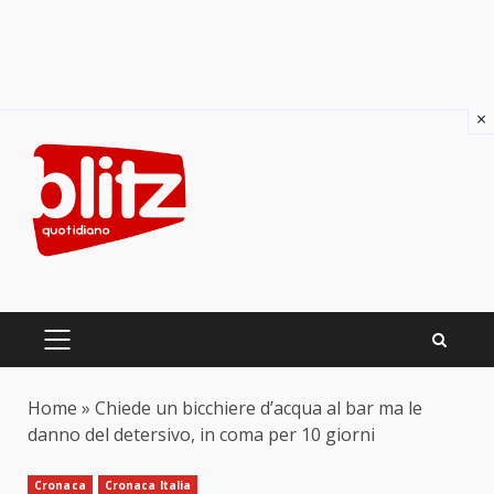
×
Skip
to
content
PRIMARY
MENU
Home
»
Chiede un bicchiere d’acqua al bar ma le
danno del detersivo, in coma per 10 giorni
Cronaca
Cronaca Italia