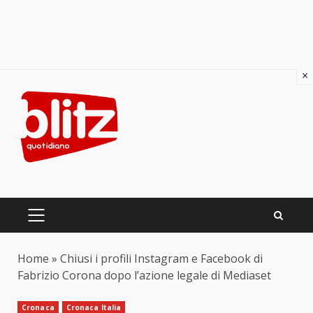
×
Skip
to
content
PRIMARY
MENU
Home
»
Chiusi i profili Instagram e Facebook di
Fabrizio Corona dopo l’azione legale di Mediaset
Cronaca
Cronaca Italia