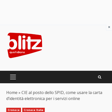
×
Skip
to
content
PRIMARY
MENU
Home
»
CIE al posto dello SPID, come usare la carta
d’identità elettronica per i servizi online
Cronaca
Cronaca Italia