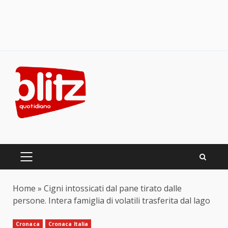
Skip
to
content
PRIMARY
MENU
Home
»
Cigni intossicati dal pane tirato dalle
persone. Intera famiglia di volatili trasferita dal lago
Cronaca
Cronaca Italia