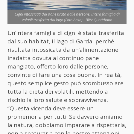
Cigni intossicati dal pane tirato dalle persone. Intera famiglia di
volatili trasferita dal lago (Foto Ansa) - Blitz Quotidiano
Un’intera famiglia di cigni è stata trasferita
dal suo habitat, il lago di Garda, perché
risultata intossicata da un’alimentazione
inadatta dovuta al continuo pane
mangiato, offerto loro dalle persone,
convinte di fare una cosa buona. In realtà,
questo semplice gesto può scombussolare
tutta la dieta dei volatili, mettendo a
rischio la loro salute e sopravvivenza.
“Questa vicenda deve essere un
promemoria per tutti. Se davvero amiamo
la natura, dobbiamo imparare a rispettarla,
non a snaturarla con le nostre attenzioni